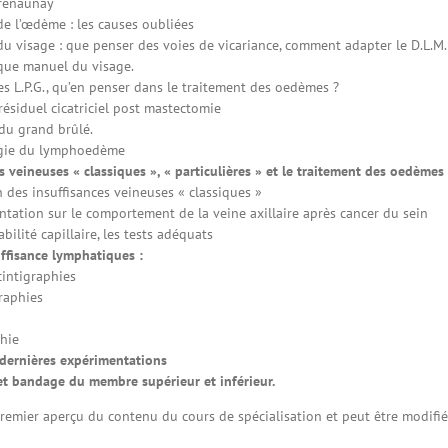
Trenaunay
de l’œdème : les causes oubliées
 visage : que penser des voies de vicariance, comment adapter le D.L.M.
que manuel du visage.
s L.P.G., qu’en penser dans le traitement des oedèmes ?
ésiduel cicatriciel post mastectomie
du grand brûlé.
rgie du lymphoedème
s veineuses « classiques », « particulières » et le traitement des oedèmes
n des insuffisances veineuses « classiques »
tation sur le comportement de la veine axillaire après cancer du sein
bilité capillaire, les tests adéquats
uffisance lymphatiques :
intigraphies
aphies
hie
 dernières expérimentations
 et bandage du membre supérieur et inférieur.
remier aperçu du contenu du cours de spécialisation et peut être modifié