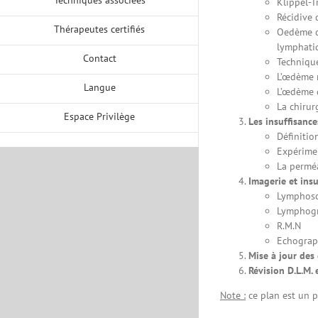
Klippel-
Récidive 
Thérapeutes certifiés
Oedème du
lymphati
Contact
Technique
L’œdème r
Langue
L’œdème 
La chiru
Espace Privilège
Les insuffisance
Définitio
Expérimen
La perméa
Imagerie et ins
Lymphosc
Lymphogr
R.M.N
Echograp
Mise à jour des
Révision D.L.M.
Note :
ce plan est un p