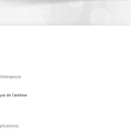
sithérapeute
ique de l’œdème
lications)