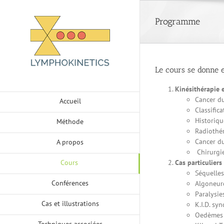
Skip
to
Programme
content
Le cours se donne e
Kinésithérapie 
Cancer du
Accueil
Classifica
Historiqu
Méthode
Radiothér
Cancer du
A propos
Chirurgie
Cours
Cas particulier
Séquelles
Conférences
Algoneur
Paralysi
Cas et illustrations
K.I.D. s
Oedèmes d
Techniques associées