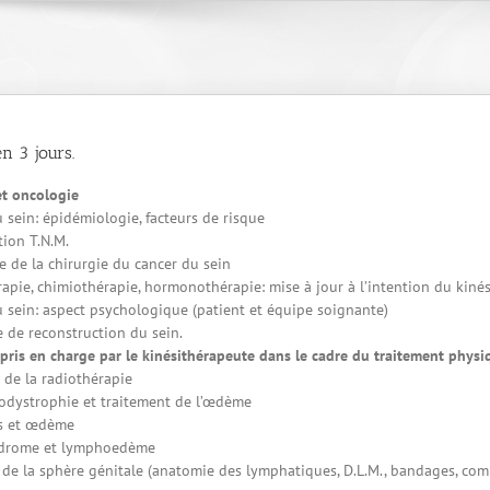
n 3 jours.
et oncologie
 sein: épidémiologie, facteurs de risque
tion T.N.M.
e de la chirurgie du cancer du sein
apie, chimiothérapie, hormonothérapie: mise à jour à l’intention du kiné
 sein: aspect psychologique (patient et équipe soignante)
 de reconstruction du sein.
s pris en charge par le kinésithérapeute dans le cadre du traitement phys
 de la radiothérapie
odystrophie et traitement de l’œdème
es et œdème
yndrome et lymphoedème
e la sphère génitale (anatomie des lymphatiques, D.L.M., bandages, comp