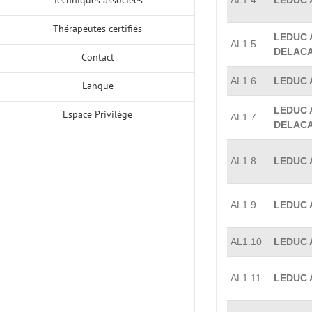
AL1.4
LEDUC 
Thérapeutes certifiés
LEDUC A
AL1.5
DELACA
Contact
AL1.6
LEDUC 
Langue
LEDUC A
Espace Privilège
AL1.7
DELACA
AL1.8
LEDUC A
AL1.9
LEDUC A
AL1.10
LEDUC 
AL1.11
LEDUC A