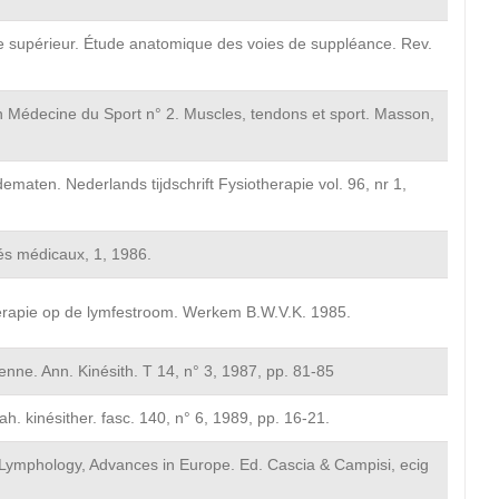
 supérieur. Étude anatomique des voies de suppléance. Rev.
n Médecine du Sport n° 2. Muscles, tendons et sport. Masson,
aten. Nederlands tijdschrift Fysiotherapie vol. 96, nr 1,
és médicaux, 1, 1986.
herapie op de lymfestroom. Werkem B.W.V.K. 1985.
ienne. Ann. Kinésith. T 14, n° 3, 1987, pp. 81-85
h. kinésither. fasc. 140, n° 6, 1989, pp. 16-21.
ymphology, Advances in Europe. Ed. Cascia & Campisi, ecig