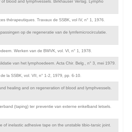
ity of blood and lymphvessels. Birkhauser Verlag. Lympho
s thérapeutiques. Travaux de SSBK, vol IV, n° 1, 1976.
passingen op de regeneratie van de lymfemicrocirculatie.
edeem. Werken van de BWVK, vol. VI, n° 1, 1978.
idatie van het lymphoedeem. Acta Chir. Belg., n° 3, mei 1979.
 la SSBK, vol. VII, n° 1-2, 1979, pp. 6-10.
wound healing and on regeneration of blood and lymphvessels.
band (taping) ter preventie van externe enkelband letsels.
of inelastic adhesive tape on the unstable tibio-tarsic joint.