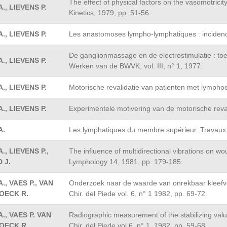
The effect of physical factors on the vasomotric
., LIEVENS P.
Kinetics, 1979, pp. 51-56.
., LIEVENS P.
Les anastomoses lympho-lymphatiques : incidence
De ganglionmassage en de electrostimulatie : toe
., LIEVENS P.
Werken van de BWVK, vol. III, n° 1, 1977.
., LIEVENS P.
Motorische revalidatie van patienten met lympho
., LIEVENS P.
Experimentele motivering van de motorische reval
A.
Les lymphatiques du membre supérieur. Travaux de
., LIEVENS P.,
The influence of multidirectional vibrations on 
 J.
Lymphology 14, 1981, pp. 179-185.
., VAES P., VAN
Onderzoek naar de waarde van onrekbaar kleefver
OECK R.
Chir. del Piede vol. 6, n° 1 1982, pp. 69-72.
., VAES P. VAN
Radiographic measurement of the stabilizing value 
OECK R.
Chir. del Piede vol 6, n° 1, 1982, pp. 59-68.