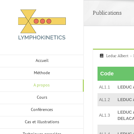
Skip
to
Publications
content
Leduc Albert - 
Accueil
Méthode
Code
A propos
AL1.1
LEDUC 
Cours
AL1.2
LEDUC 
Conférences
LEDUC A
AL1.3
DELACA
Cas et illustrations
Techniques associées