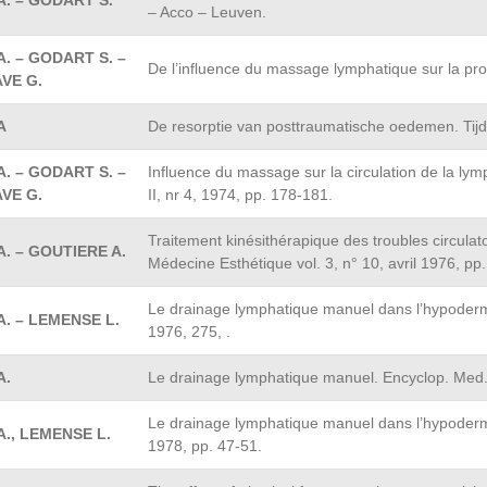
A. – GODART S.
– Acco – Leuven.
. – GODART S. –
De l’influence du massage lymphatique sur la pro
VE G.
A
De resorptie van posttraumatische oedemen. Tijd
. – GODART S. –
Influence du massage sur la circulation de la lym
VE G.
II, nr 4, 1974, pp. 178-181.
Traitement kinésithérapique des troubles circula
. – GOUTIERE A.
Médecine Esthétique vol. 3, n° 10, avril 1976, pp
Le drainage lymphatique manuel dans l’hypodermit
. – LEMENSE L.
1976, 275, .
A.
Le drainage lymphatique manuel. Encyclop. Med. 
Le drainage lymphatique manuel dans l’hypodermi
., LEMENSE L.
1978, pp. 47-51.