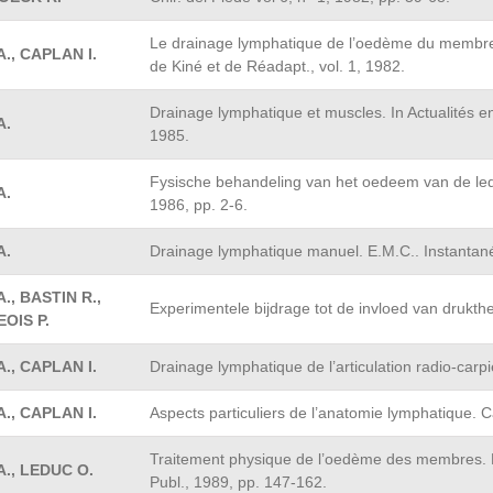
Le drainage lymphatique de l’oedème du membre
., CAPLAN I.
de Kiné et de Réadapt., vol. 1, 1982.
Drainage lymphatique et muscles. In Actualités e
A.
1985.
Fysische behandeling van het oedeem van de ledem
A.
1986, pp. 2-6.
A.
Drainage lymphatique manuel. E.M.C.. Instantan
., BASTIN R.,
Experimentele bijdrage tot de invloed van drukt
OIS P.
., CAPLAN I.
Drainage lymphatique de l’articulation radio-carp
., CAPLAN I.
Aspects particuliers de l’anatomie lymphatique. Ca
Traitement physique de l’oedème des membres. L
., LEDUC O.
Publ., 1989, pp. 147-162.