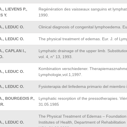
., LIEVENS P.,
Regénération des vaisseaux sanguins et lymphatiq
S Y.
1990.
., LEDUC O.
Clinical diagnosis of congenital lymphoedema. Eu
., LEDUC O.
The physical treatment of edemas. Eur. J. of Ly
., CAPLAN I.,
Lymphatic drainage of the upper limb. Substitutio
O.
vol. 4, n° 13, 1993.
Kombination verschiedener. Therapiemasznahmen
., LEDUC O.
Lymphologie,vol.1,1997.
., LEDUC O.
Fysioterapia del linfedema primario del miembro i
., BOURGEOIS P.,
Lymphatic resorption of the pressotherapies. V
R.
31.05.1985
The Physical Treatment of Edemas – Foundation f
., LEDUC O.
Institutes of Health, Department of Rehabilitati