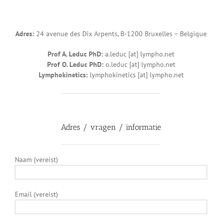
Adres:
24 avenue des Dix Arpents, B-1200 Bruxelles – Belgique
Prof A. Leduc PhD:
a.leduc [at] lympho.net
Prof O. Leduc PhD:
o.leduc [at] lympho.net
Lymphokinetics:
lymphokinetics [at] lympho.net
Adres / vragen / informatie
Naam (vereist)
Email (vereist)