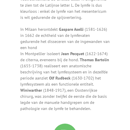
te zien tot de Latijnse letter L. De lymfe is dus
kleurloos : enkel de lymfe van het mesentericum
is wit gedurende de spijsvertering.
In Milaan herontdekt
Gaspare Aselli
(1581-1626)
in 1662 de echtheid van de lymfevaten
gedurende het disseceren van de ingewanden van
een hond
In Montpellier isoleert
Jean Pecquet
(1622-1674)
de citerna, eveneens bij de hond.
Thomas Bartolin
(1655-1738) realiseert een anatomische
beschrijving van het lymfesysteem en in dezelfde
periode aanziet
Olf Rudbeck
(1630-1702) het
lymfesysteem als een functionele entiteit.
Winiwarther
(1848-1917), een Oostenrijkse
chirurg, was zonder twijfel de eerste die de basis
legde van de manuele handgrepen om de
pathologie van de lymfe te behandelen.