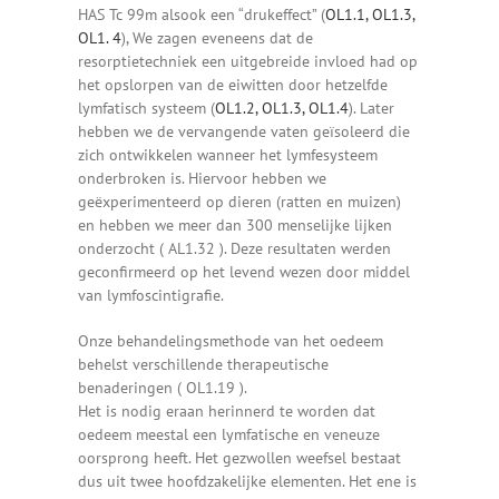
HAS Tc 99m alsook een “drukeffect” (
OL1.1, OL1.3,
OL1. 4
), We zagen eveneens dat de
resorptietechniek een uitgebreide invloed had op
het opslorpen van de eiwitten door hetzelfde
lymfatisch systeem (
OL1.2, OL1.3, OL1.4
). Later
hebben we de vervangende vaten geïsoleerd die
zich ontwikkelen wanneer het lymfesysteem
onderbroken is. Hiervoor hebben we
geëxperimenteerd op dieren (ratten en muizen)
en hebben we meer dan 300 menselijke lijken
onderzocht ( AL1.32 ). Deze resultaten werden
geconfirmeerd op het levend wezen door middel
van lymfoscintigrafie.
Onze behandelingsmethode van het oedeem
behelst verschillende therapeutische
benaderingen ( OL1.19 ).
Het is nodig eraan herinnerd te worden dat
oedeem meestal een lymfatische en veneuze
oorsprong heeft. Het gezwollen weefsel bestaat
dus uit twee hoofdzakelijke elementen. Het ene is