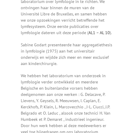
laboratorium over lymfologie in te richten. We
ontvingen haar binnen de muren van de
Université Libre de Bruxelles, en samen hebben
we onze opzoekingen verricht betreffende het
lymfesysteem. Onze eerste publicaties over
lymfologie dateren uit deze periode (
AL1 – AL 10
).
Sabine Godart presenteerde haar aggregatiethesis
in lymfologie (1975) aan het universitair
onderwijs en wijdde zich meer en meer exclusief
aan kinderchirurgie.
We hebben het laboratorium van onderzoek in
lymfologie verder ontwikkeld en meerdere
Belgische en buitenlandse vorsers hebben
deelgenomen aan onze werken : G. Delacave, P.
Lievens, Y. Geysels, R. Meeuwsen, I. Caplan, E.
Kerckhofs, P. Klein, L. Marcovecchio , J-L. Ciucci, J.P.
Belgrado et O. Leduc , alsook onze technici H. Van
Humbeek et P. Demaret , industrieel ingenieur.
Door hun werk hebben al deze medewerkers er
veel toe bijgedragen om ons laboratorium