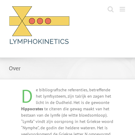
Skip
to
content
Over
D
e bibliografische referenties, betreffende
het lymfsysteem, zijn talrijk en zagen het
licht in de Oudheid. Het is de gewoonte
Hippocrates
te citeren die gewag maakt van het
bestaan van de lymfe (de witte bloedsomloop).
“Lymfa” vindt zijn oorsprong in het Griekse woord
“Nymphe”, de godin der heldere wateren. Het is
veelvoorkomend de Griekse letter N omgevormd