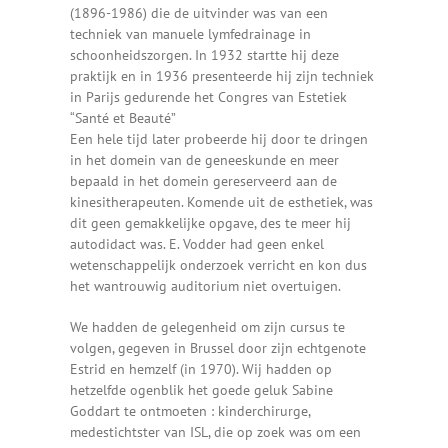
(1896-1986) die de uitvinder was van een
techniek van manuele lymfedrainage in
schoonheidszorgen. In 1932 startte hij deze
praktijk en in 1936 presenteerde hij zijn techniek
in Parijs gedurende het Congres van Estetiek
“Santé et Beauté”
Een hele tijd later probeerde hij door te dringen
in het domein van de geneeskunde en meer
bepaald in het domein gereserveerd aan de
kinesitherapeuten. Komende uit de esthetiek, was
dit geen gemakkelijke opgave, des te meer hij
autodidact was. E. Vodder had geen enkel
wetenschappelijk onderzoek verricht en kon dus
het wantrouwig auditorium niet overtuigen.
We hadden de gelegenheid om zijn cursus te
volgen, gegeven in Brussel door zijn echtgenote
Estrid en hemzelf (in 1970). Wij hadden op
hetzelfde ogenblik het goede geluk Sabine
Goddart te ontmoeten : kinderchirurge,
medestichtster van ISL, die op zoek was om een