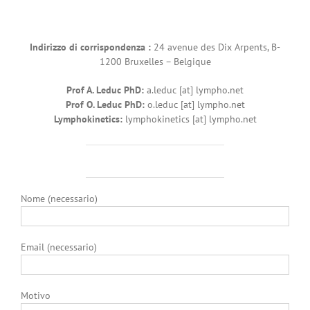
Indirizzo di corrispondenza :
24 avenue des Dix Arpents, B-
1200 Bruxelles – Belgique
Prof A. Leduc PhD:
a.leduc [at] lympho.net
Prof O. Leduc PhD:
o.leduc [at] lympho.net
Lymphokinetics:
lymphokinetics [at] lympho.net
Nome (necessario)
Email (necessario)
Motivo